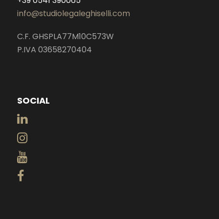
+39 0541 390065
info@studiolegaleghiselli.com
C.F. GHSPLA77M10C573W
P.IVA 03658270404
SOCIAL