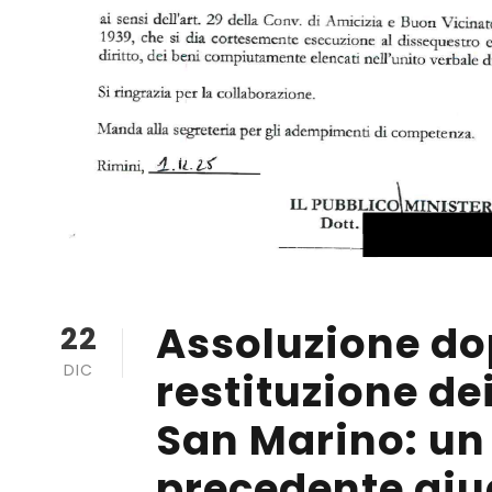
Assoluzione dop
22
DIC
restituzione de
San Marino: un
precedente giu