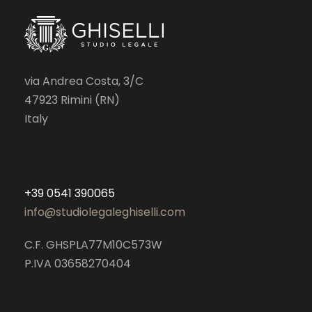
via Andrea Costa, 3/C
47923 Rimini (RN)
Italy
+39 0541 390065
info@studiolegaleghiselli.com
C.F. GHSPLA77M10C573W
P.IVA 03658270404