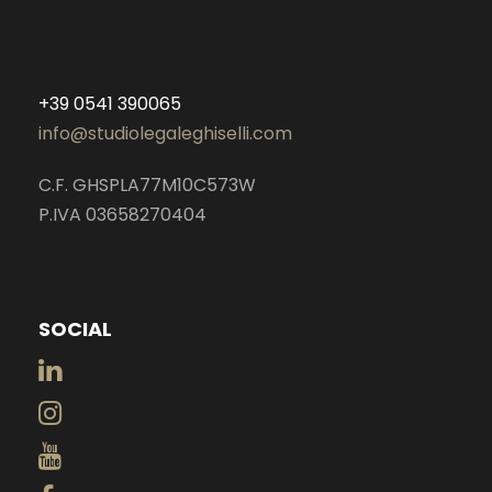
+39 0541 390065
info@studiolegaleghiselli.com
C.F. GHSPLA77M10C573W
P.IVA 03658270404
SOCIAL