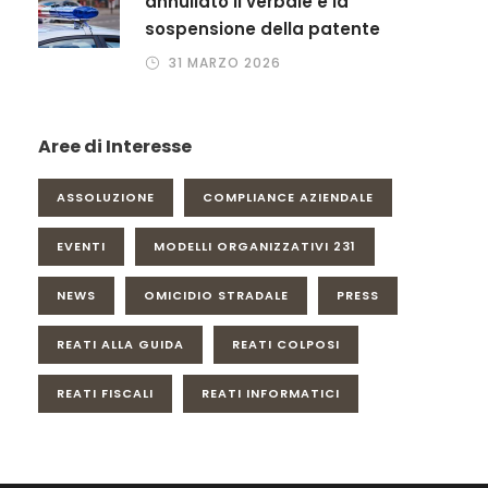
annullato il verbale e la
sospensione della patente
31 MARZO 2026
Aree di Interesse
ASSOLUZIONE
COMPLIANCE AZIENDALE
EVENTI
MODELLI ORGANIZZATIVI 231
NEWS
OMICIDIO STRADALE
PRESS
REATI ALLA GUIDA
REATI COLPOSI
REATI FISCALI
REATI INFORMATICI