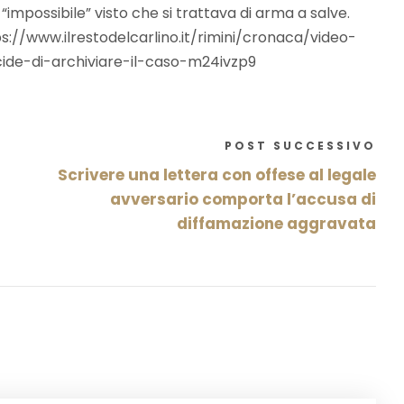
mpossibile” visto che si trattava di arma a salve.
ttps://www.ilrestodelcarlino.it/rimini/cronaca/video-
de-di-archiviare-il-caso-m24ivzp9
POST SUCCESSIVO
Scrivere una lettera con offese al legale
avversario comporta l’accusa di
diffamazione aggravata