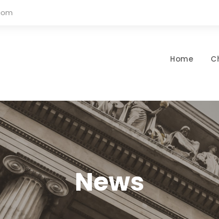
.com
Home
C
News