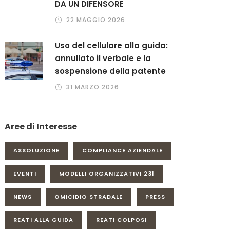
DA UN DIFENSORE
22 MAGGIO 2026
Uso del cellulare alla guida:
annullato il verbale e la
sospensione della patente
31 MARZO 2026
Aree di Interesse
ASSOLUZIONE
COMPLIANCE AZIENDALE
EVENTI
MODELLI ORGANIZZATIVI 231
NEWS
OMICIDIO STRADALE
PRESS
REATI ALLA GUIDA
REATI COLPOSI