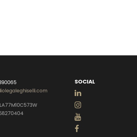
SOCIAL
 390065
iolegaleghiselli.com
PLA77M10C573W
658270404