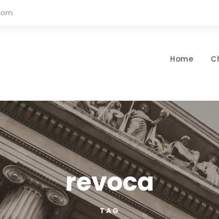
.com
Home
C
revoca
TAG